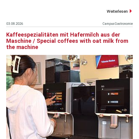
Weiterlesen
03.08.2026
CampusGastronomie
Kaffeespezialitäten mit Hafermilch aus der
Maschine / Special coffees with oat milk from
the machine