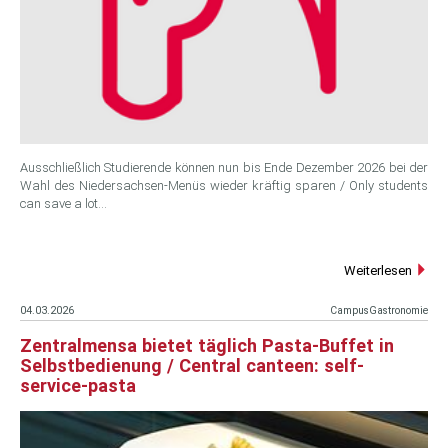
Ausschließlich Studierende können nun bis Ende Dezember 2026 bei der
Wahl des Niedersachsen-Menüs wieder kräftig sparen / Only students
can save a lot…
Weiterlesen
04.03.2026
CampusGastronomie
Zentralmensa bietet täglich Pasta-Buffet in
Selbstbedienung / Central canteen: self-
service-pasta