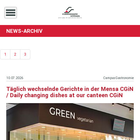
NEWS-ARCHIV
1
2
3
10.07.2026
CampusGastronomie
Täglich wechselnde Gerichte in der Mensa CGiN
/ Daily changing dishes at our canteen CGiN