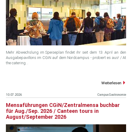
Mehr Abwechslung im Speiseplan findet ihr seit dem 13. April an den
Ausgabepavillons im CGiN auf dem Nordcampus - probiert es aus! / At
the catering…
Weiterlesen
10.07.2026
CampusGastronomie
Mensaführungen CGiN/Zentralmensa buchbar
für Aug./Sep. 2026 / Canteen tours in
August/September 2026