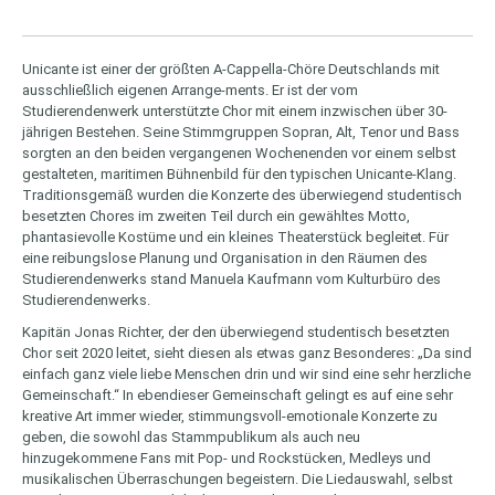
Unicante ist einer der größten A-Cappella-Chöre Deutschlands mit
ausschließlich eigenen Arrange-ments. Er ist der vom
Studierendenwerk unterstützte Chor mit einem inzwischen über 30-
jährigen Bestehen. Seine Stimmgruppen Sopran, Alt, Tenor und Bass
sorgten an den beiden vergangenen Wochenenden vor einem selbst
gestalteten, maritimen Bühnenbild für den typischen Unicante-Klang.
Traditionsgemäß wurden die Konzerte des überwiegend studentisch
besetzten Chores im zweiten Teil durch ein gewähltes Motto,
phantasievolle Kostüme und ein kleines Theaterstück begleitet. Für
eine reibungslose Planung und Organisation in den Räumen des
Studierendenwerks stand Manuela Kaufmann vom Kulturbüro des
Studierendenwerks.
Kapitän Jonas Richter, der den überwiegend studentisch besetzten
Chor seit 2020 leitet, sieht diesen als etwas ganz Besonderes: „Da sind
einfach ganz viele liebe Menschen drin und wir sind eine sehr herzliche
Gemeinschaft.“ In ebendieser Gemeinschaft gelingt es auf eine sehr
kreative Art immer wieder, stimmungsvoll-emotionale Konzerte zu
geben, die sowohl das Stammpublikum als auch neu
hinzugekommene Fans mit Pop- und Rockstücken, Medleys und
musikalischen Überraschungen begeistern. Die Liedauswahl, selbst