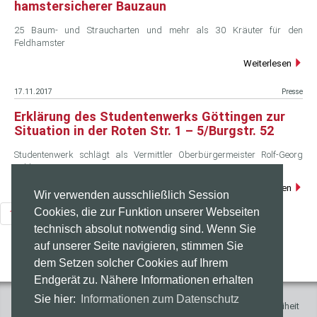
hamstersicherer Bauzaun
25 Baum- und Straucharten und mehr als 30 Kräuter für den
Feldhamster
Weiterlesen
17.11.2017
Presse
Erklärung des Studentenwerks Göttingen zur
Situation in der Roten Str. 1 – 5/Burgstr. 52
Studentenwerk schlägt als Vermittler Oberbürgermeister Rolf-Georg
Köhler vor
Weiterlesen
Wir verwenden ausschließlich Session
Cookies, die zur Funktion unserer Webseiten
1
2
3
4
5
6
7
8
technisch absolut notwendig sind. Wenn Sie
auf unserer Seite navigieren, stimmen Sie
dem Setzen solcher Cookies auf Ihrem
Endgerät zu. Nähere Informationen erhalten
Sie hier:
Informationen zum Datenschutz
Impressum
Presse
Kontakt
Datenschutz
Barrierefreiheit