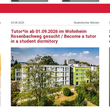
s
03.08.2026
Studentisches Wohnen
Tutor*in ab 01.09.2026 im Wohnheim
Rosenbachweg gesucht / Become a tutor
in a student dormitory