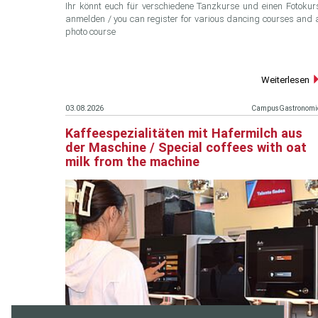
Ihr könnt euch für verschiedene Tanzkurse und einen Fotokur
anmelden / you can register for various dancing courses and 
photo course
Weiterlesen
03.08.2026
CampusGastronomi
Kaffeespezialitäten mit Hafermilch aus
der Maschine / Special coffees with oat
milk from the machine