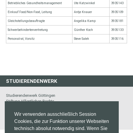
Betriebliches Gesundheitsmanagement
Ute Katzwinkel
3935143
Einkauf Food/Non-Food, Leitung
Antje Knauer
3935109
Gleichstellungsbeauftragte
Angelika Kamp
3935181
Schwerbehindertenvertretung
Günther Koch
3935133
Personalrat, Vorsitz
Steve Saleh
3935116
STUDIERENDENWERK
Studierendenwerk Göttingen
Stiftung öffentlichen Rechts
Platz der Göttinger Sieben 4
37073 Göttingen
Wir verwenden ausschließlich Session
Cookies, die zur Funktion unserer Webseiten
technisch absolut notwendig sind. Wenn Sie