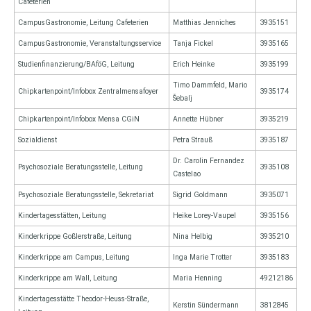
Cafeterien
CampusGastronomie, Leitung Cafeterien
Matthias Jenniches
3935151
CampusGastronomie, Veranstaltungsservice
Tanja Fickel
3935165
Studienfinanzierung/BAföG, Leitung
Erich Heinke
3935199
Timo Dammfeld, Mario
Chipkartenpoint/Infobox Zentralmensafoyer
3935174
Šebalj
Chipkartenpoint/Infobox Mensa CGiN
Annette Hübner
3935219
Sozialdienst
Petra Strauß
3935187
Dr. Carolin Fernandez
Psychosoziale Beratungsstelle, Leitung
3935108
Castelao
Psychosoziale Beratungsstelle, Sekretariat
Sigrid Goldmann
3935071
Kindertagesstätten, Leitung
Heike Lorey-Vaupel
3935156
Kinderkrippe Goßlerstraße, Leitung
Nina Helbig
3935210
Kinderkrippe am Campus, Leitung
Inga Marie Trotter
3935183
Kinderkrippe am Wall, Leitung
Maria Henning
49212186
Kindertagesstätte Theodor-Heuss-Straße,
Kerstin Sündermann
3812845