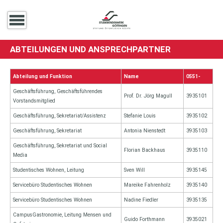
ABTEILUNGEN UND ANSPRECHPARTNER
Abteilung und Funktion
Name
0551-
Geschäftsführung, Geschäftsführendes
Prof. Dr. Jörg Magull
3935101
Vorstandsmitglied
Geschäftsführung, Sekretariat/Assistenz
Stefanie Louis
3935102
Geschäftsführung, Sekretariat
Antonia Nienstedt
3935103
Geschäftsführung, Sekretariat und Social
Florian Backhaus
3935110
Media
Studentisches Wohnen, Leitung
Sven Will
3935145
Servicebüro Studentisches Wohnen
Mareike Fahrenholz
3935140
Servicebüro Studentisches Wohnen
Nadine Fiedler
3935135
CampusGastronomie, Leitung Mensen und
Guido Forthmann
3935021