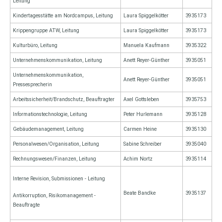
Leitung
Kindertagesstätte am Nordcampus, Leitung
Laura Spiggelkötter
3935173
Krippengruppe ATW, Leitung
Laura Spiggelkötter
3935173
Kulturbüro, Leitung
Manuela Kaufmann
3935322
Unternehmenskommunikation, Leitung
Anett Reyer-Günther
3935051
Unternehmenskommunikation,
Anett Reyer-Günther
3935051
Pressesprecherin
Arbeitssicherheit/Brandschutz, Beauftragter
Axel Gottsleben
3935753
Informationstechnologie, Leitung
Peter Hurlemann
3935128
Gebäudemanagement, Leitung
Carmen Heine
3935130
Personalwesen/Organisation, Leitung
Sabine Schreiber
3935040
Rechnungswesen/Finanzen, Leitung
Achim Nortz
3935114
Interne Revision, Submissionen - Leitung
Beate Bandke
3935137
Antikorruption, Risikomanagement -
Beauftragte