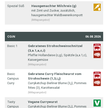
Spezial Süß
Hausgemachter Milchreis (g)
mit Zimt und Zucker, zusätzlich,
hausgemachter Waldbeerenkompott
(Mittagsangebot)
CGiN
06.08.2026
Basic 1
Gebratenes Strohschweinschnitzel
(3,a.1,a,c,i)
Pfeffer Hollandaise (c,g), Spätzle (a,a.1,c),
Kaisergemüse
(Mittagsangebot)
Basic
Gebratene Curry Fleischwurst vom
Campus
Strohschwein (1,3,i,j)
Curry
Curryketchup Berliner Blume (3,j), Pommes
frites (3), Karottensalat
(Mittagsangebot)
Tasty
Vegane Currywurst
Campus
Curryketchup Berliner Blume (3,j), Pommes