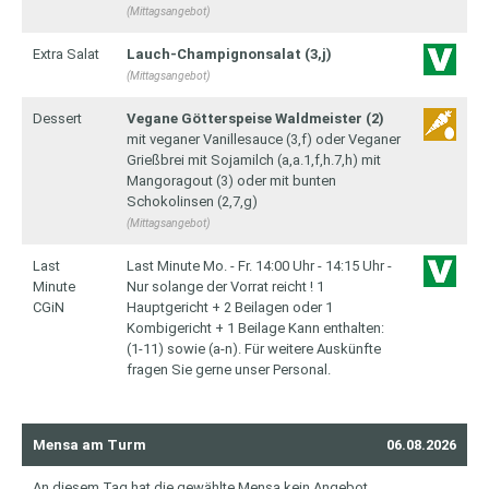
(Mittagsangebot)
Extra Salat
Lauch-Champignonsalat (3,j)
(Mittagsangebot)
Dessert
Vegane Götterspeise Waldmeister (2)
mit veganer Vanillesauce (3,f) oder Veganer
Grießbrei mit Sojamilch (a,a.1,f,h.7,h) mit
Mangoragout (3) oder mit bunten
Schokolinsen (2,7,g)
(Mittagsangebot)
Last
Last Minute Mo. - Fr. 14:00 Uhr - 14:15 Uhr -
Minute
Nur solange der Vorrat reicht ! 1
CGiN
Hauptgericht + 2 Beilagen oder 1
Kombigericht + 1 Beilage Kann enthalten:
(1-11) sowie (a-n). Für weitere Auskünfte
fragen Sie gerne unser Personal.
Mensa am Turm
06.08.2026
An diesem Tag hat die gewählte Mensa kein Angebot.