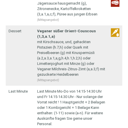
Jägersauce hausgemacht (g),
Zitronenecke, Kartoffelkroketten
(3,a.1,a,c,f), Püree aus jungen Erbsen
(Mittagsangebot)
Dessert
Veganer süßer Orient-Couscous
(1,3,a.1,a)
mit Kirschsauce, und, gehackten
Pistazien (h.7,h) oder Quark mit
Preiselbeeren (g) mit Knuspermüsli
(a.2,a.3,a.1,a,g,h.4,h.1,h.2,h) oder
Limettenjoghurt mit Minze (g) oder
Veganer Milchreis-Zitrus-Zimt (a,a.3,f) mit
gezuckerte Heidelbeeren
(Mittagsangebot)
Last Minute
Last Minute Mo-Do von 14:15-14:30 Uhr
und Fr 14.15-14.30 Uhr - Nur solange der
Vorrat reicht ! 1 Hauptgericht + 2 Beilagen
oder 1 Kombigericht + 1 Beilage Kann
enthalten: (1-11) sowie (a-n). Für weitere
Auskünfte fragen Sie gerne unser
Personal.