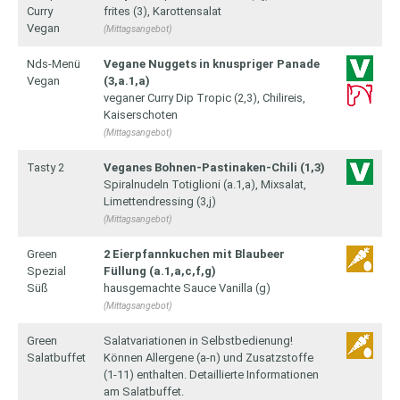
Curry
frites (3), Karottensalat
Vegan
(Mittagsangebot)
Nds-Menü
Vegane Nuggets in knuspriger Panade
Vegan
(3,a.1,a)
veganer Curry Dip Tropic (2,3), Chilireis,
Kaiserschoten
(Mittagsangebot)
Tasty 2
Veganes Bohnen-Pastinaken-Chili (1,3)
Spiralnudeln Totiglioni (a.1,a), Mixsalat,
Limettendressing (3,j)
(Mittagsangebot)
Green
2 Eierpfannkuchen mit Blaubeer
Spezial
Füllung (a.1,a,c,f,g)
Süß
hausgemachte Sauce Vanilla (g)
(Mittagsangebot)
Green
Salatvariationen in Selbstbedienung!
Salatbuffet
Können Allergene (a-n) und Zusatzstoffe
(1-11) enthalten. Detaillierte Informationen
am Salatbuffet.