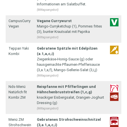
Informationen am Salatbuffet.
(Mittagsangebot)
CampusCurry
Vegane Currywurst
Vegan
Mango-Curryketchup (1), Pommes frites
(3), bunter Krautsalat mit Paprika
(Mittagsangebot)
Teppan Yaki
Gebratene Spätzle mit Edelpilzen
Kombi
(a.1,a,c,i)
Ziegenkäse-Honig-Sauce (g) oder
hausgemachte Pflaumen-Pfeffersauce
(3,a.1,a,f), Mango-Sellerie-Salat (3,i,j)
(Mittagsangebot)
Nds-Menü
Reispfanne mit Pfifferlingen und
Natürlich fit
Hähnchenbruststreifen (1,c,g)
Kombi ZM
knackiger Eisbergsalat, Orangen-Joghurt
Dressing (g)
(Mittagsangebot)
Menü ZM
Gebratenes Strohschweinschnitzel
Strohschwein
(3,a.1,a,c,i)