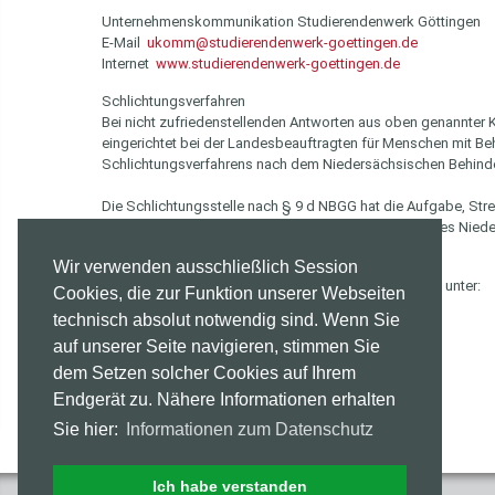
Unternehmenskommunikation Studierendenwerk Göttingen
E-Mail
ukomm@studierendenwerk-goettingen.de
Internet
www.studierendenwerk-goettingen.de
Schlichtungsverfahren
Bei nicht zufriedenstellenden Antworten aus oben genannter K
eingerichtet bei der Landesbeauftragten für Menschen mit Beh
Schlichtungsverfahrens nach dem Niedersächsischen Behinde
Die Schlichtungsstelle nach § 9 d NBGG hat die Aufgabe, Stre
mit Behinderungen und öffentlichen Stellen des Landes Niede
muss kein Rechtsbeistand eingeschaltet werden.
Wir verwenden ausschließlich Session
Direkt kontaktieren können Sie die Schlichtungsstelle unter:
Cookies, die zur Funktion unserer Webseiten
technisch absolut notwendig sind. Wenn Sie
Telefon: 0511/120-4010
E-Mail:
schlichtungsstelle@ms.niedersachsen.de
auf unserer Seite navigieren, stimmen Sie
dem Setzen solcher Cookies auf Ihrem
Datum der Veröffentlichung der Website: 05.01.2020
Endgerät zu. Nähere Informationen erhalten
Sie hier:
Informationen zum Datenschutz
Ich habe verstanden