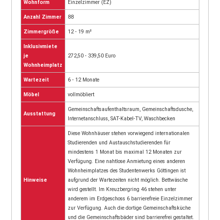
Wohnform
Einzelzimmer (EZ)
Anzahl Zimmer
88
Zimmergröße
12 - 19 m²
Inklusivmiete
je
272,50 - 339,50 Euro
Wohnheimplatz
Wartezeit
6 - 12 Monate
Möbel
vollmöbliert
Gemeinschaftsaufenthaltsraum, Gemeinschaftsdusche,
Ausstattung
Internetanschluss, SAT-Kabel-TV, Waschbecken
Diese Wohnhäuser stehen vorwiegend internationalen
Studierenden und Austauschstudierenden für
mindestens 1 Monat bis maximal 12 Monaten zur
Verfügung. Eine nahtlose Anmietung eines anderen
Wohnheimplatzes des Studentenwerks Göttingen ist
Hinweise
aufgrund der Wartezeiten nicht möglich. Bettwäsche
wird gestellt. Im Kreuzbergring 46 stehen unter
anderem im Erdgeschoss 6 barrierefreie Einzelzimmer
zur Verfügung. Auch die dortige Gemeinschaftsküche
und die Gemeinschaftsbäder sind barrierefrei gestaltet.