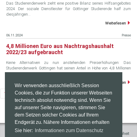
Das Studierendenwerk zieht eine positive Bilanz seines Hilfsangebotes
2024. Der soziale Dienstleister für Göttinger Studierende half zum
diesjährigen…
Weiterlesen
06.11.2024
Presse
4,8 Millionen Euro aus Nachtragshaushalt
2022/23 aufgebraucht
Keine Alternativen zu nun anstehenden Preiserhöhungen: Das
Studierendenwerk Göttingen hat seinen Anteil in Höhe von 4,8 Millionen
Euro am…
Weiterlesen
Wir verwenden ausschließlich Session
Cookies, die zur Funktion unserer Webseiten
1
2
3
4
5
6
7
8
technisch absolut notwendig sind. Wenn Sie
auf unserer Seite navigieren, stimmen Sie
dem Setzen solcher Cookies auf Ihrem
Endgerät zu. Nähere Informationen erhalten
Sie hier:
Informationen zum Datenschutz
Impressum
Presse
Kontakt
Datenschutz
Barrierefreiheit