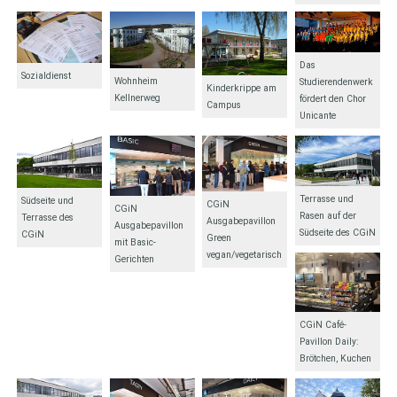
Das
Sozialdienst
Wohnheim
Studierendenwerk
Kinderkrippe am
Kellnerweg
fördert den Chor
Campus
Unicante
Terrasse und
Südseite und
CGiN
CGiN
Rasen auf der
Terrasse des
Ausgabepavillon
Ausgabepavillon
Südseite des CGiN
CGiN
Green
mit Basic-
vegan/vegetarisch
Gerichten
CGiN Café-
Pavillon Daily:
Brötchen, Kuchen