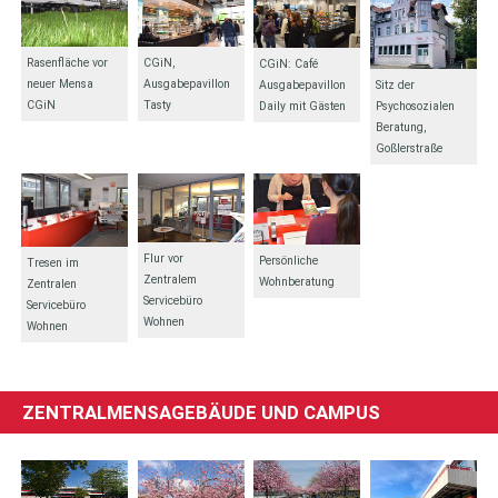
Rasenfläche vor
CGiN,
CGiN: Café
neuer Mensa
Ausgabepavillon
Ausgabepavillon
Sitz der
CGiN
Tasty
Daily mit Gästen
Psychosozialen
Beratung,
Goßlerstraße
Flur vor
Persönliche
Tresen im
Zentralem
Wohnberatung
Zentralen
Servicebüro
Servicebüro
Wohnen
Wohnen
ZENTRALMENSAGEBÄUDE UND CAMPUS