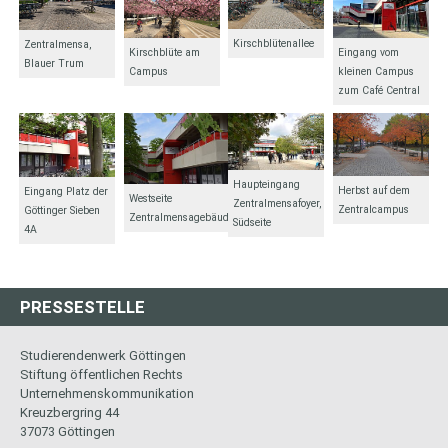
Kirschblütenallee
Zentralmensa,
Kirschblüte am
Eingang vom
Blauer Trum
Campus
kleinen Campus
zum Café Central
Haupteingang
Herbst auf dem
Eingang Platz der
Westseite
Zentralmensafoyer,
Zentralcampus
Göttinger Sieben
Zentralmensagebäude
Südseite
4A
PRESSESTELLE
Studierendenwerk Göttingen
Stiftung öffentlichen Rechts
Unternehmenskommunikation
Kreuzbergring 44
37073 Göttingen