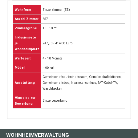
Wohnform
Einzelzimmer (EZ)
Anzahl Zimmer
357
Zimmergröße
10 - 18 m²
Inklusivmiete
je
247,50 - 414,00 Euro
Wohnheimplatz
Wartezeit
4 - 10 Monate
Möbel
möbliert
Gemeinschaftsaufenthaltsraum, Gemeinschaftsküchen,
Ausstattung
Gemeinschaftsbad, Internetanschluss, SAT-Kabel-TV,
Waschbecken
Hinweise zur
Einzelbewerbung
Bewerbung
WOHNHEIMVERWALTUNG