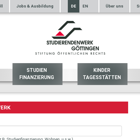
ll
Jobs & Ausbildung
DE
EN
Über uns
S
STUDIEN
KINDER
FINANZIERUNG
TAGESSTÄTTEN
WERK
z.B. Studienfinanzierung, Wohnen, u.s.w.)