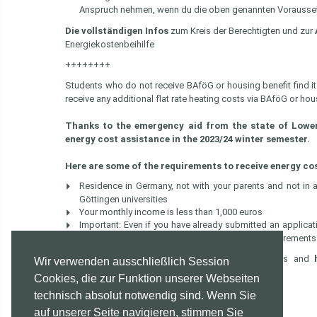
Anspruch nehmen, wenn du die oben genannten Vorausset
Die vollständigen Infos
zum Kreis der Berechtigten und zur
Energiekostenbeihilfe
++++++++
Students who do not receive BAföG or housing benefit find it 
receive any additional flat rate heating costs via BAföG or hou
Thanks to the emergency aid from the state of Lower
energy cost assistance in the 2023/24 winter semester.
Here are some of the requirements to receive energy cos
Residence in Germany, not with your parents and not in 
Göttingen universities
Your monthly income is less than 1,000 euros
Important: Even if you have already submitted an applica
assistance if you meet the above-mentioned requirements
All information
about the group of beneficiaries and
Wir verwenden ausschließlich Session
Energiekostenbeihilfe
Cookies, die zur Funktion unserer Webseiten
technisch absolut notwendig sind. Wenn Sie
auf unserer Seite navigieren, stimmen Sie