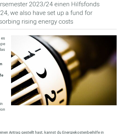
rsemester 2023/24 einen Hilfsfonds
24, we also have set up a fund for
sorbing rising energy costs
 es
ppe
das
em
fe
in
ion
en Antrag gestellt hast, kannst du Energiekostenbeihilfe in