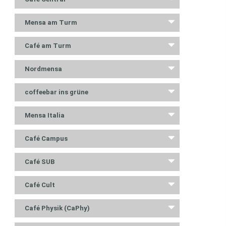
Mensa am Turm
Café am Turm
Nordmensa
coffeebar ins grüne
Mensa Italia
Café Campus
Café SUB
Café Cult
Café Physik (CaPhy)