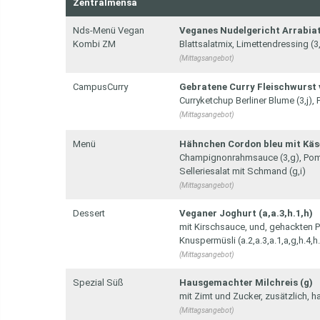
Zentralmensa
Nds-Menü Vegan
Veganes Nudelgericht Arrabiata
Kombi ZM
Blattsalatmix, Limettendressing (3,
(Mittagsangebot)
CampusCurry
Gebratene Curry Fleischwurst v
Curryketchup Berliner Blume (3,j), 
(Mittagsangebot)
Menü
Hähnchen Cordon bleu mit Käse 
Champignonrahmsauce (3,g), Pomme
Selleriesalat mit Schmand (g,i)
(Mittagsangebot)
Dessert
Veganer Joghurt (a,a.3,h.1,h)
mit Kirschsauce, und, gehackten Pi
Knuspermüsli (a.2,a.3,a.1,a,g,h.4,h
(Mittagsangebot)
Spezial Süß
Hausgemachter Milchreis (g)
mit Zimt und Zucker, zusätzlich
(Mittagsangebot)