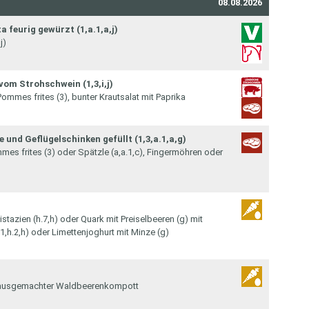
08.08.2026
 feurig gewürzt (1,a.1,a,j)
j)
om Strohschwein (1,3,i,j)
Pommes frites (3), bunter Krautsalat mit Paprika
und Geflügelschinken gefüllt (1,3,a.1,a,g)
s frites (3) oder Spätzle (a,a.1,c), Fingermöhren oder
stazien (h.7,h) oder Quark mit Preiselbeeren (g) mit
.1,h.2,h) oder Limettenjoghurt mit Minze (g)
, hausgemachter Waldbeerenkompott