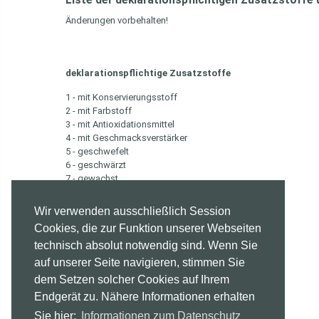
Liste der deklarationspflichtigen Zusatzstoffe 
Änderungen vorbehalten!
deklarationspflichtige Zusatzstoffe
1 - mit Konservierungsstoff
2 - mit Farbstoff
3 - mit Antioxidationsmittel
4 - mit Geschmacksverstärker
5 - geschwefelt
6 - geschwärzt
7 - gewachst
8 - mit Phosphat
9 - mit Süßungsmittel
Wir verwenden ausschließlich Session
10 - enthält eine Phenylalaninquelle
Cookies, die zur Funktion unserer Webseiten
11 - mit kakaohaltiger Fettglasur
technisch absolut notwendig sind. Wenn Sie
auf unserer Seite navigieren, stimmen Sie
dem Setzen solcher Cookies auf Ihrem
Endgerät zu. Nähere Informationen erhalten
Sie hier:
Informationen zum Datenschutz