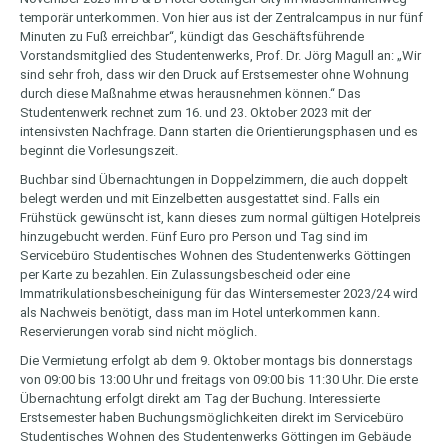
temporär unterkommen. Von hier aus ist der Zentralcampus in nur fünf
Minuten zu Fuß erreichbar“, kündigt das Geschäftsführende
Vorstandsmitglied des Studentenwerks, Prof. Dr. Jörg Magull an: „Wir
sind sehr froh, dass wir den Druck auf Erstsemester ohne Wohnung
durch diese Maßnahme etwas herausnehmen können.“ Das
Studentenwerk rechnet zum 16. und 23. Oktober 2023 mit der
intensivsten Nachfrage. Dann starten die Orientierungsphasen und es
beginnt die Vorlesungszeit.
Buchbar sind Übernachtungen in Doppelzimmern, die auch doppelt
belegt werden und mit Einzelbetten ausgestattet sind. Falls ein
Frühstück gewünscht ist, kann dieses zum normal gültigen Hotelpreis
hinzugebucht werden. Fünf Euro pro Person und Tag sind im
Servicebüro Studentisches Wohnen des Studentenwerks Göttingen
per Karte zu bezahlen. Ein Zulassungsbescheid oder eine
Immatrikulationsbescheinigung für das Wintersemester 2023/24 wird
als Nachweis benötigt, dass man im Hotel unterkommen kann.
Reservierungen vorab sind nicht möglich.
Die Vermietung erfolgt ab dem 9. Oktober montags bis donnerstags
von 09:00 bis 13:00 Uhr und freitags von 09:00 bis 11:30 Uhr. Die erste
Übernachtung erfolgt direkt am Tag der Buchung. Interessierte
Erstsemester haben Buchungsmöglichkeiten direkt im Servicebüro
Studentisches Wohnen des Studentenwerks Göttingen im Gebäude