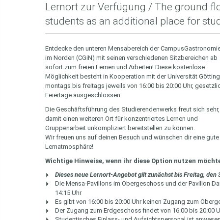
Lernort zur Verfügung / The ground flo
students as an additional place for stu
Entdecke den unteren Mensabereich der CampusGastronomi
im Norden (CGiN) mit seinen verschiedenen Sitzbereichen ab
sofort zum freien Lernen und Arbeiten! Diese kostenlose
Möglichkeit besteht in Kooperation mit der Universität Göttin
montags bis freitags jeweils von 16:00 bis 20:00 Uhr, gesetzli
Feiertage ausgeschlossen.
Die Geschäftsführung des Studierendenwerks freut sich sehr,
damit einen weiteren Ort für konzentriertes Lernen und
Gruppenarbeit unkompliziert bereitstellen zu können.
Wir freuen uns auf deinen Besuch und wünschen dir eine gute
Lernatmosphäre!
Wichtige Hinweise, wenn ihr diese Option nutzen möchte
Dieses neue Lernort-Angebot gilt zunächst bis Freitag, den
Die Mensa-Pavillons im Obergeschoss und der Pavillon Da
14:15 Uhr
Es gibt von 16:00 bis 20:00 Uhr keinen Zugang zum Ober
Der Zugang zum Erdgeschoss findet von 16:00 bis 20:00 Uh
Studentisches Einlass- und Aufsichtspersonal ist anwese