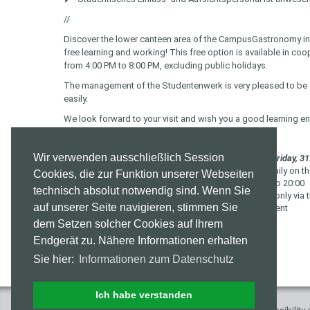
//
Discover the lower canteen area of the CampusGastronomy in th
free learning and working! This free option is available in co
from 4:00 PM to 8:00 PM, excluding public holidays.
The management of the Studentenwerk is very pleased to be 
easily.
We look forward to your visit and wish you a good learning e
Important notes if you want to use this option:
Wir verwenden ausschließlich Session
This new learning space offer is initially valid until Friday, 
The canteen on the upper floor and the Pavillon Daily on t
Cookies, die zur Funktion unserer Webseiten
There is no access to the upper floor from 16:00 to 20:00
technisch absolut notwendig sind. Wenn Sie
Access to the ground floor from 16:00 to 20:00 is only via
auf unserer Seite navigieren, stimmen Sie
Student admission and supervision staff are present
dem Setzen solcher Cookies auf Ihrem
Back
Endgerät zu. Nähere Informationen erhalten
Sie hier:
Informationen zum Datenschutz
Ich habe verstanden