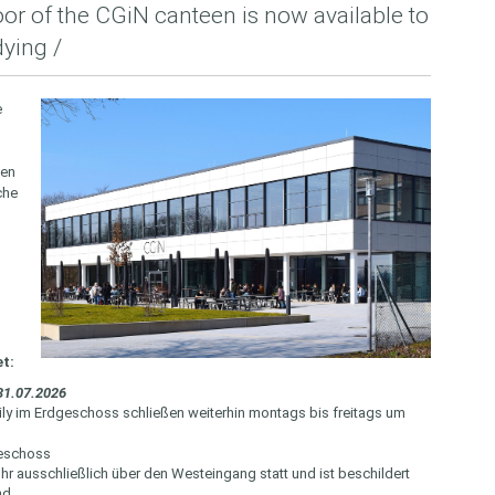
or of the CGiN canteen is now available to
dying /
e
gen
che
t:
 31.07.2026
ily im Erdgeschoss schließen weiterhin montags bis freitags um
geschoss
r ausschließlich über den Westeingang statt und ist beschildert
nd