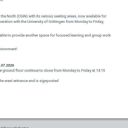
e North (CGiN) with its various seating areas, now available for
operation with the University of Göttingen from Monday to Friday,
able to provide another space for focused learning and group work
nvironment!
31.07.2026
he ground floor continue to close from Monday to Friday at 14:15
 the west entrance and is signposted